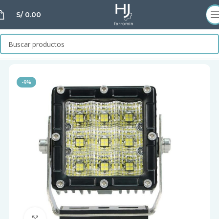
S/
0.00
-9%
Clic para ampliar