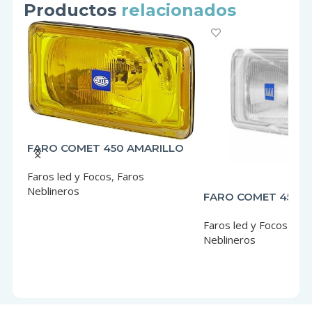
Productos
relacionados
FARO COMET 450 AMARILLO
HELLA
Faros led y Focos
,
Faros
Neblineros
FARO COMET 450 
HELLA
LEER MÁS
Faros led y Focos
,
Far
Neblineros
LEER MÁS